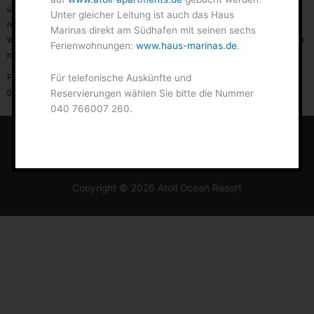
unterschiedlicher Größe angeboten: die im Winter 2014/15 komplett
Unter gleicher Leitung ist auch das Haus
renovierten atoll apartments können auf
www.atoll-apartments.de
gebucht
Marinas direkt am Südhafen mit seinen sechs
werden. Unter gleicher Leitung ist auch das Haus Marinas direkt am Südhafen
Ferienwohnungen:
www.haus-marinas.de
.
mit seinen sechs Ferienwohnungen:
www.haus-marinas.de
.
Für telefonische Auskünfte und
Für telefonische Auskünfte und Reservierungen wählen Sie bitte die Nummer
Reservierungen wählen Sie bitte die Nummer
040 766007 260.
040 766007 260.
Startseite
Kontakt
Impressum
Datenschutz
Cookie-Richtlinie (EU)
Copyright © 2026
Atoll Ocean Resort