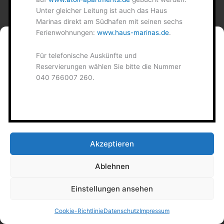
Unter gleicher Leitung ist auch das Haus
Marinas direkt am Südhafen mit seinen sechs
Ferienwohnungen:
www.haus-marinas.de
.
Cookie-Zustimmung
verwalten
Für telefonische Auskünfte und
Reservierungen wählen Sie bitte die Nummer
Um dir ein optimales Erlebnis zu bieten, verwenden wir Technologien wie
040 766007 260.
Cookies, um Geräteinformationen zu speichern und/oder darauf
zuzugreifen. Wenn du diesen Technologien zustimmst, können wir Daten
wie das Surfverhalten oder eindeutige IDs auf dieser Website verarbeiten.
Wenn du deine Zustimmung nicht erteilst oder zurückziehst, können
bestimmte Merkmale und Funktionen beeinträchtigt werden.
Akzeptieren
Ablehnen
Einstellungen ansehen
Cookie-Richtlinie
Datenschutz
Impressum